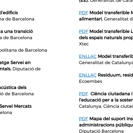
(EE).
Generalitat de Cata
’edificis
PDF
Model transferible
na de Barcelona
alimentari.
Generalitat d
a una transició
PDF
Model transferible L
a de Barcelona
dels espais naturals pro
Xtec
olitana de Barcelona
ENLLAÇ
Model transferi
atge Servei en
Generalitat de Catalunya
tals.
Diputació de
ENLLAÇ
Residuum, residu
Ecoembes
acústica dels
ió de Barcelona
PDF
Ciència ciutadana i
l’educació per a la sosteni
Servei Mercats
Catalunya, Ciència ciuta
celona
PDF
Mapa del suport inst
administracions públiqu
Diputació Barcelona