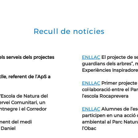
Recull de notícies
s serveis dels projectes
ENLLAÇ
El projecte de s
guardians dels arbres”, m
Experiències Inspirado
le, referent de l’ApS a
ENLLAÇ
Primer projecte
col·laboració entre el Pa
 l'Escola de Natura del
l’escola Rocaprevera
ervei Comunitari, un
ntnegre i el Corredor
ENLLAÇ
Alumnes de l’es
participen en una acció 
ement del medi
ambiental al Parc Natura
t Daniel
l’Obac