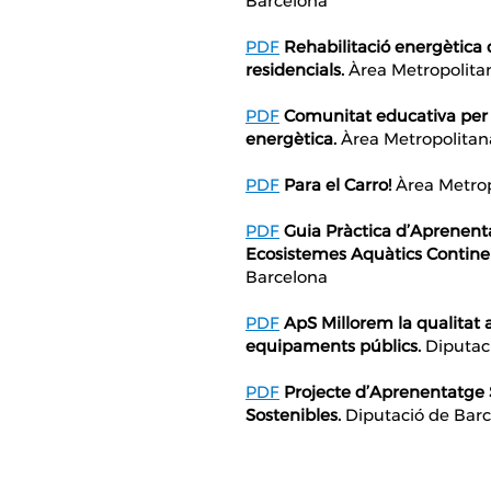
Barcelona
PDF
Rehabilitació energètica d
residencials.
Àrea Metropolita
PDF
Comunitat educativa per 
energètica.
Àrea Metropolitan
PDF
Para el Carro!
Àrea Metrop
PDF
Guia Pràctica d’Aprenent
Ecosistemes Aquàtics Continen
Barcelona
PDF
ApS Millorem la qualitat 
equipaments públics.
Diputac
PDF
Projecte d’Aprenentatge 
Sostenibles.
Diputació de Bar