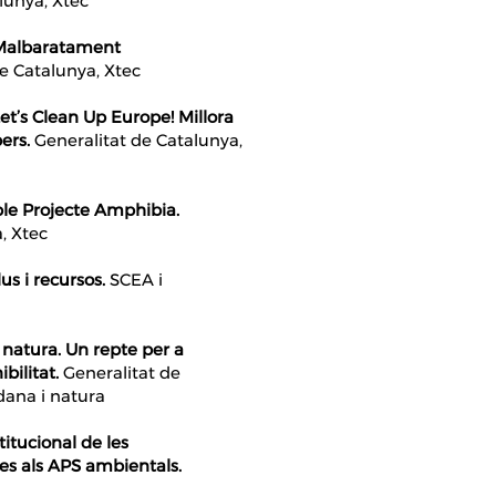
lunya, Xtec
 Malbaratament
e Catalunya, Xtec
et’s Clean Up Europe! Millora
pers.
Generalitat de Catalunya,
ble Projecte Amphibia.
, Xtec
s i recursos.
SCEA i
 natura.
Un repte per a
bilitat.
Generalitat de
dana i natura
itucional de les
es als APS ambientals.