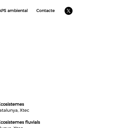
APS ambiental
Contacte
Ecosistemes
atalunya, Xtec
Ecosistemes fluvials