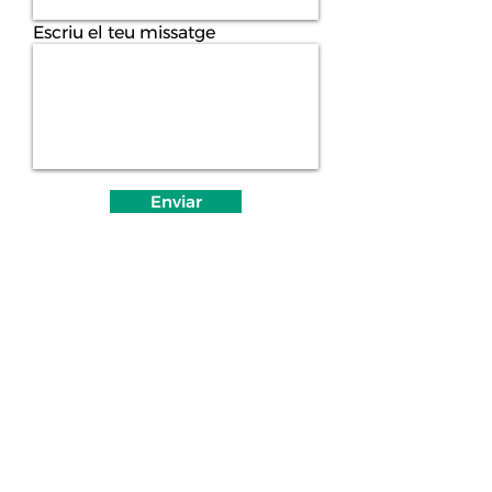
Escriu el teu missatge
Enviar
Protecció de dades
© 2026 per Congrés Nacional
d'Educació Ambiental