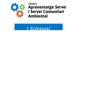
I Simposi
El
I Simposi d´Aprenentatge Servei i
Servei Comunitari Ambiental
, ha
tingut lloc a les instal·lacions de
CosmoCaixa Barcelona el 5 de
setembre de 2019.
Protecció de dades