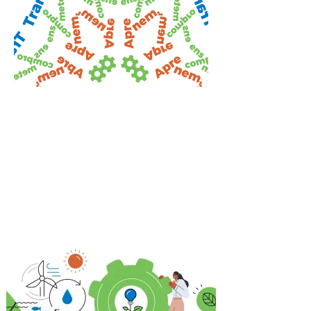
NOU!
Mapa del suport
institucional de les
administracions públiques
als APS ambientals