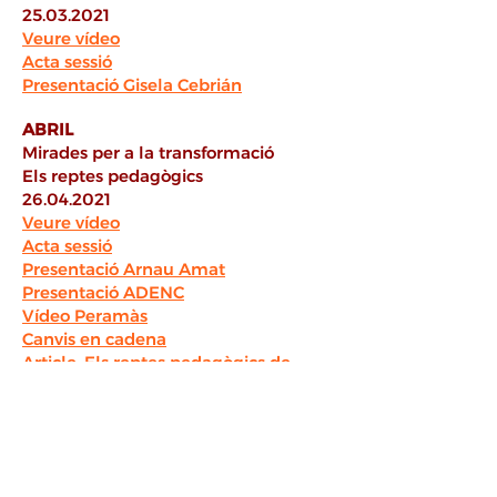
25.03.2021
Veure vídeo
Acta sessió
Presentació Gisela Cebrián
ABRIL
Mirades per a la transformació
Els reptes pedagògics
26.04.2021
Veure vídeo
Acta sessió
Presentació Arnau Amat
Presentació ADENC
Vídeo Peramàs
Canvis en cadena
Article: Els reptes pedagògics de
l’educació ambiental
MAIG
Mirades per a l’emergència