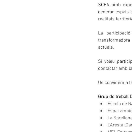
SCEA amb experi
generar espais d
realitats territori
La participació
transformadora i
actuals. 
Si voleu partici
contactar amb la
Us convidem a fer
Grup de treball D
Escola de Na
Espai ambien
La Sorellona
L’Aresta (Ga