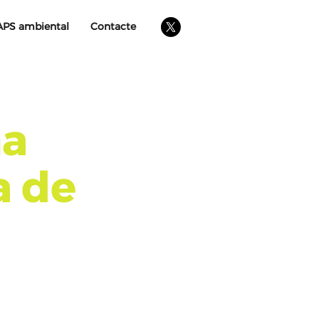
APS ambiental
Contacte
na
a de