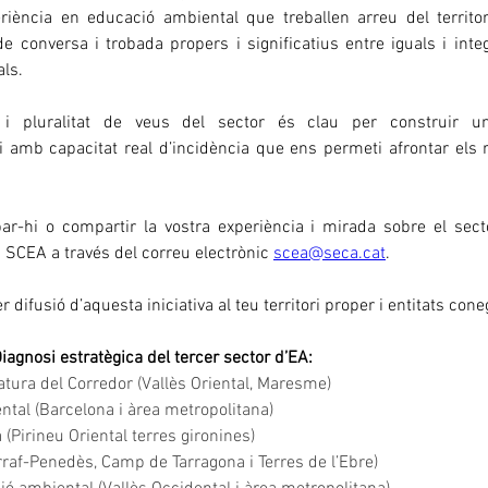
ència en educació ambiental que treballen arreu del territori
e conversa i trobada propers i significatius entre iguals i integ
als.
 i pluralitat de veus del sector és clau per construir una
 amb capacitat real d’incidència que ens permeti afrontar els r
par-hi o compartir la vostra experiència i mirada sobre el sect
 SCEA a través del correu electrònic 
scea@seca.cat
.
 difusió d’aquesta iniciativa al teu territori proper i entitats co
iagnosi estratègica del tercer sector d’EA: 
tura del Corredor (Vallès Oriental, Maresme)
tal (Barcelona i àrea metropolitana) 
 (Pirineu Oriental terres gironines)
rraf-Penedès, Camp de Tarragona i Terres de l’Ebre)