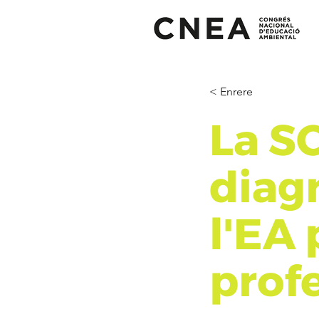
< Enrere
La S
diag
l'EA 
profe