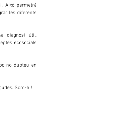
. Això permetrà 
rar les diferents 
 diagnosi útil, 
eptes ecosocials 
or, no dubteu en 
negudes. Som-hi!