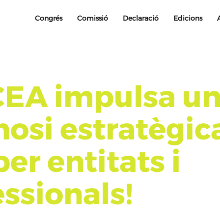
Congrés
Comissió
Declaració
Edicions
CEA impulsa u
nosi estratègic
per entitats i
ssionals!