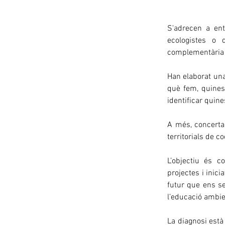
S'adrecen a enti
ecologistes o 
complementària 
Han elaborat una 
què fem, quines 
identificar quine
A més, concertar
territorials de c
L’objectiu és co
projectes i inici
futur que ens se
l’educació ambien
La diagnosi està