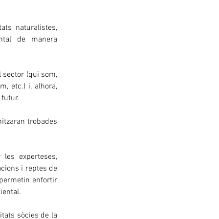
ts naturalistes, 
ntal de manera 
 sector (qui som, 
 etc.) i, alhora, 
futur. 
itzaran trobades 
 les experteses, 
acions i reptes de 
permetin enfortir 
iental.
tats sòcies de la 