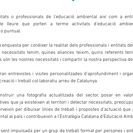
tats o professionals de l’educació ambiental així com a entita
de lleure que porten a terme activitats d’educació ambie
o puntual.
enquesta per conèixer la realitat dels professionals i entitats del
necessitats tenim, quines aliances teixim, quins referents tenim,
s són les nostres necessitats i compartir la nostra perspectiva de 
an entrevistes i visites personalitzades d’aprofundiment i organ
ocreació i treball col·laboratiu arreu de Catalunya.
nstruir una fotografia actualitzada del sector, posar en valor
atives que ja existeixen al territori i detectar necessitats, preocup
rveixin per dibuixar línies de treball i propostes d’actuació que 
tal al país i contribueixin a l'Estratègia Catalana d'Educació Amb
 sent impulsada per un grup de treball format per persones i enti