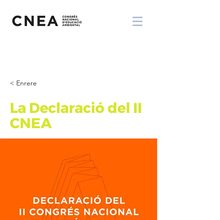
< Enrere
La Declaració del II
CNEA