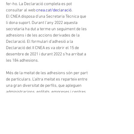
fer-ho. La Declaració completa es pot 
consultar al web 
cnea.cat/declaració
.
El CNEA disposa d’una Secretaria Tècnica que 
li dona suport. Durant l’any 2022 aquesta 
secretaria ha dut a terme un seguiment de les 
adhesions i de les accions derivades de la 
Declaració. El formulari d’adhesió a la 
Declaració del II CNEA es va obrir el 15 de 
desembre de 2021 i durant 2022 s’ha arribat a 
les 184 adhesions.
Més de la meitat de les adhesions són per part 
de particulars. L’altra meitat es reparteix entre 
una gran diversitat de perfils, que apleguen 
administracions, entitats, empreses i centres 
educatius i universitaris. Les entitats concretes 
es poden consultar al web 
cnea.cat/entitats-
adherides
 on s’actualitzen periòdicament.
Encara no t’has adherit? T’animem a fer-ho a 
través d’aquest 
formulari
, com a particular o 