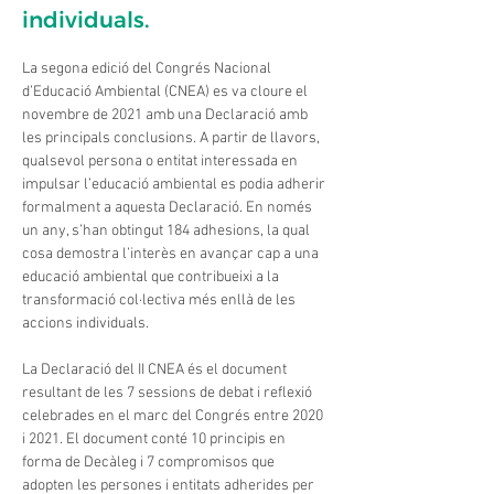
individuals.
La segona edició del Congrés Nacional 
d’Educació Ambiental (CNEA) es va cloure el 
novembre de 2021 amb una Declaració amb 
les principals conclusions. A partir de llavors, 
qualsevol persona o entitat interessada en 
impulsar l’educació ambiental es podia adherir 
formalment a aquesta Declaració. En només 
un any, s’han obtingut 184 adhesions, la qual 
cosa demostra l’interès en avançar cap a una 
educació ambiental que contribueixi a la 
transformació col·lectiva més enllà de les 
accions individuals.
La Declaració del II CNEA és el document 
resultant de les 7 sessions de debat i reflexió 
celebrades en el marc del Congrés entre 2020 
i 2021. El document conté 10 principis en 
forma de Decàleg i 7 compromisos que 
adopten les persones i entitats adherides per 