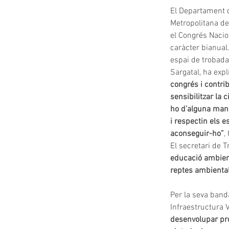
El Departament de
Metropolitana de
el Congrés Naci
caràcter bianual
espai de trobada 
Sargatal, ha expl
congrés i contrib
sensibilitzar la 
ho d’alguna mane
i respectin els e
aconseguir-ho”
,
El secretari de T
educació ambient
reptes ambiental
Per la seva banda
Infraestructura 
desenvolupar pr