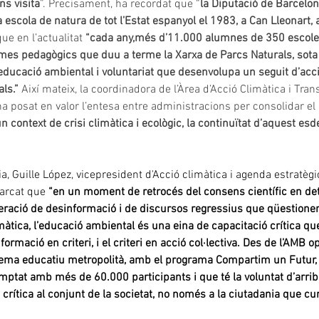
ns visita
”. Precisament, ha recordat que “
la Diputació de Barcelon
escola de natura de tot l’Estat espanyol el 1983, a Can Lleonart, a
que en l’actualitat 
“cada any,més d’11.000 alumnes de 350 escoles
mes pedagògics que duu a terme la Xarxa de Parcs Naturals, sota l
educació ambiental i voluntariat que desenvolupa un seguit d’acc
ls.” 
Així mateix, la coordinadora de l’Àrea d’Acció Climàtica i Trans
ha posat en valor l’entesa entre administracions per consolidar el 
n context de crisi climàtica i ecològic, la continuïtat d’aquest es
ia, Guille López, vicepresident d'Acció climàtica i agenda estratèg
arcat que 
“en un moment de retrocés del consens científic en de
feració de desinformació i de discursos regressius que qüestionen
màtica, l’educació ambiental és una eina de capacitació crítica q
formació en criteri, i el criteri en acció col·lectiva. Des de l’AMB
tema educatiu metropolità, amb el programa Compartim un Futur,
mptat amb més de 60.000 participants i que té la voluntat d’arri
 crítica al conjunt de la societat, no només a la ciutadania que cu