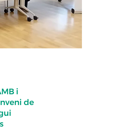
AMB i
onveni de
gui
s