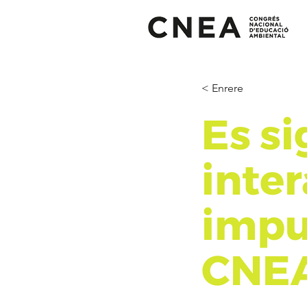
< Enrere
Es si
inte
impul
CNE