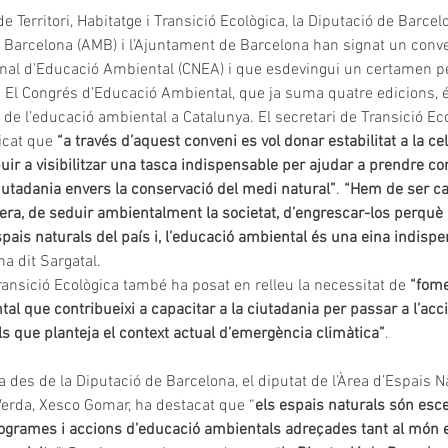
 Territori, Habitatge i Transició Ecològica, la Diputació de Barcelo
 Barcelona (AMB) i l’Ajuntament de Barcelona han signat un conv
onal d’Educació Ambiental (CNEA) i que esdevingui un certamen 
. El Congrés d’Educació Ambiental, que ja suma quatre edicions, és
de l’educació ambiental a Catalunya. El secretari de Transició Eco
icat que 
“a través d’aquest conveni es vol donar estabilitat a la ce
uir a visibilitzar una tasca indispensable per ajudar a prendre co
ciutadania envers la conservació del medi natural”
. 
“Hem de ser ca
ra, de seduir ambientalment la societat, d’engrescar-los perquè c
spais naturals del país i, l’educació ambiental és una eina indisp
 ha dit Sargatal.
ransició Ecològica també ha posat en relleu la necessitat de 
“fome
al que contribueixi a capacitar a la ciutadania per passar a l’acc
s que planteja el context actual d’emergència climàtica”
.
 des de la Diputació de Barcelona, el diputat de l’Àrea d’Espais Na
Verda, Xesco Gomar, ha destacat que “
els espais naturals són esce
ogrames i accions d’educació ambientals adreçades tant al món e