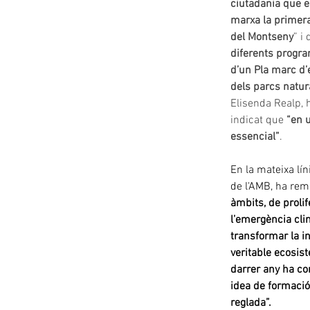
ciutadania que e
marxa la primera 
del Montseny
” i 
diferents progra
d’un Pla marc d’
dels parcs natura
Elisenda Realp, 
indicat que 
“en u
essencial”
.
En la mateixa lín
de l'AMB, ha rem
àmbits, de proli
l’emergència cli
transformar la in
veritable ecosis
darrer any ha co
idea de formació
reglada”.