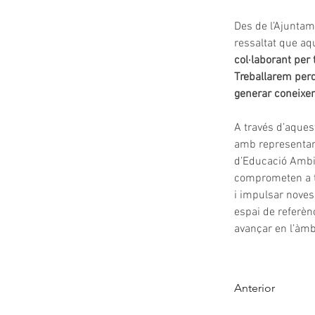
Des de l’Ajuntam
ressaltat que aq
col·laborant per 
Treballarem perqu
generar coneixem
A través d’aques
amb representant
d’Educació Ambien
comprometen a tr
i impulsar noves 
espai de referènc
avançar en l’àmb
Anterior