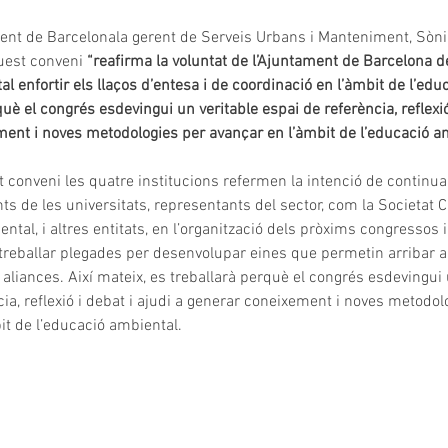
ent de Barcelonala gerent de Serveis Urbans i Manteniment, Sònia
uest conveni 
“reafirma la voluntat de l’Ajuntament de Barcelona d
tal enfortir els llaços d’entesa i de coordinació en l’àmbit de l’edu
è el congrés esdevingui un veritable espai de referència, reflexió 
ent i noves metodologies per avançar en l’àmbit de l’educació am
t conveni les quatre institucions refermen la intenció de continuar
s de les universitats, representants del sector, com la Societat C
tal, i altres entitats, en l’organització dels pròxims congressos i
eballar plegades per desenvolupar eines que permetin arribar a 
aliances. Així mateix, es treballarà perquè el congrés esdevingui 
ia, reflexió i debat i ajudi a generar coneixement i noves metodol
it de l’educació ambiental.