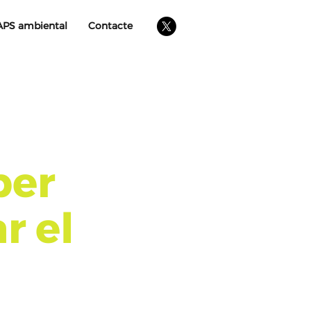
APS ambiental
Contacte
per
r el