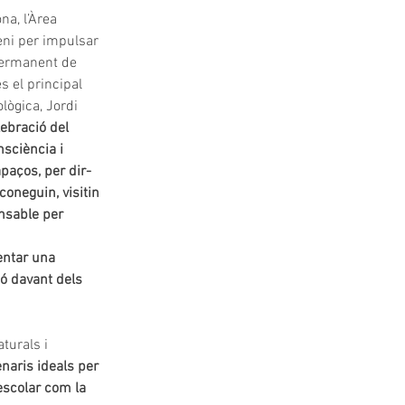
na, l’Àrea 
eni per impulsar 
permanent de 
 el principal 
lògica, Jordi 
lebració del 
nsciència i 
paços, per dir-
oneguin, visitin 
ensable per 
ntar una 
ió davant dels 
turals i 
naris ideals per 
scolar com la 