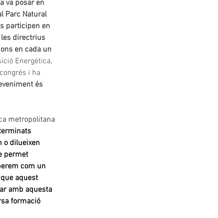
a va posar en 
l Parc Natural 
 participen en 
es directrius 
ions en cada un 
ició Energètica, 
congrés i ha 
deveniment és 
ica metropolitana 
terminats 
 o dilueixen 
ue permet 
 operem com un 
 que aquest 
bar amb aquesta 
rsa formació 