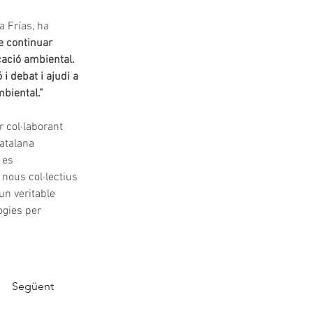
 Frías, ha 
e continuar 
cació ambiental. 
i debat i ajudi a 
biental.”
 col·laborant 
atalana 
 es 
nous col·lectius 
un veritable 
ogies per 
Següent