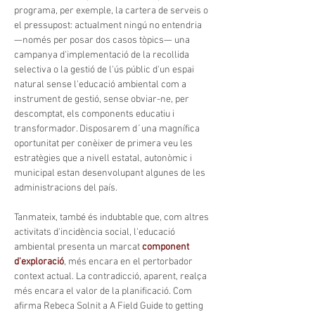
programa, per exemple, la cartera de serveis o 
el pressupost: actualment ningú no entendria 
—només per posar dos casos tòpics— una 
campanya d'implementació de la recollida 
selectiva o la gestió de l'ús públic d'un espai 
natural sense l'educació ambiental com a 
instrument de gestió, sense obviar-ne, per 
descomptat, els components educatiu i 
transformador. Disposarem d´una magnífica 
oportunitat per conèixer de primera veu les 
estratègies que a nivell estatal, autonòmic i 
municipal estan desenvolupant algunes de les 
administracions del país.
Tanmateix, també és indubtable que, com altres 
activitats d'incidència social, l'educació 
ambiental presenta un marcat 
component 
d'exploració
, més encara en el pertorbador 
context actual. La contradicció, aparent, realça 
més encara el valor de la planificació. Com 
afirma Rebeca Solnit a A Field Guide to getting 