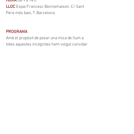
HORA 
De 9 a 14 h
LLOC
 Espai Francesc Bonnemaison. C/ Sant 
Pere més baix, 7. Barcelona
PROGRAMA
Amb el propòsit de posar una mica de llum a 
totes aquestes incògnites hem volgut convidar 
també 
Heike Freire
, per tal que, a l‘inici de la 
jornada, ens proporcioni eines per orientar-
nos en la descoberta de nous camins.
En un segon bloc, es realitzarà una taula 
rodona per debatre sobre la importància de la 
planificació en educació ambiental a diferents 
escales, amb intervencions de 
Javier Benayas
- Catedràtic d’Ecologia de la Universidad 
Autónoma de Madrid -, 
Anna Estella
 - 
subdirectora general d’Informació i Foment de 
la Sostenibilitat de la Generalitat de Catalunya 
-, i 
Helena Barracó
 - cap del Departament de 
Programes i Equipaments de Oficina de Canvi 
Climàtic i Sostenibilitat de l'Ajuntament de 