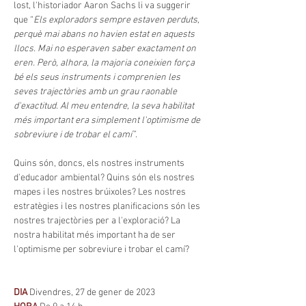
lost, l'historiador Aaron Sachs li va suggerir 
que “
Els exploradors sempre estaven perduts, 
perquè mai abans no havien estat en aquests 
llocs. Mai no esperaven saber exactament on 
eren. Però, alhora, la majoria coneixien força 
bé els seus instruments i comprenien les 
seves trajectòries amb un grau raonable 
d'exactitud. Al meu entendre, la seva habilitat 
més important era simplement l'optimisme de 
sobreviure i de trobar el camí”
.
Quins són, doncs, els nostres instruments 
d'educador ambiental? Quins són els nostres 
mapes i les nostres brúixoles? Les nostres 
estratègies i les nostres planificacions són les 
nostres trajectòries per a l'exploració? La 
nostra habilitat més important ha de ser 
l'optimisme per sobreviure i trobar el camí?
DIA 
Divendres, 27 de gener de 2023